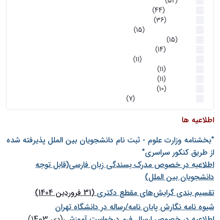
اخبار
(52)
سخنرانیها
(44)
رویدادها
(36)
اخبار و رویداد ها
(15)
اخبار
(15)
روز پروژه
(14)
کارگاه‌های آموزشی
(11)
روز پروژه
(11)
پژوهشی
(11)
رویدادها
(10)
اخبار هوش و رباتیک
(7)
اطلاعیه ها
"بخشنامه وزارت علوم - ثبت نام دانشجويان بين الملل پذيرفته شده
از طريق كنكور سراسری"
اطلاعیه در خصوص مدرک بسندگی زبان فارسی(قابل توجه
دانشجویان بین الملل)
تقسیم بندی گرایش‌های مقطع دکتری
(31 فروردین 1404)
شيوه نامه نگارش پايان نامه/رساله در دانشگاه تهران
اطلاعیه در خصوص ارسال فرم درخواست آموزشی
(دی 1403)