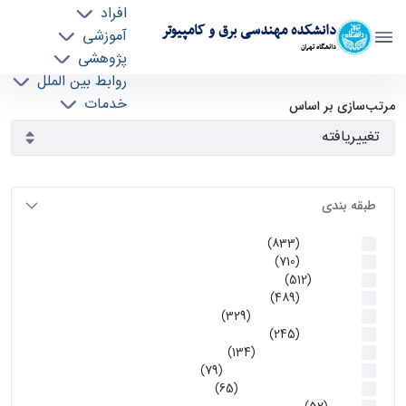
افراد
دانشکده مهندسی برق و کامپیوتر
آموزشی
دانشگاه تهران
پژوهشی
روابط بین الملل
آرشیو اطلاعیه ها - ece- دانشکده مهندسی برق و
خدمات
مرتب‌سازی بر اساس
جذب نیرو
کامپیوتر
طبقه بندی
اطلاعیه ها
(833)
اطلاعیه ها
(710)
آموزشی
(512)
اطلاعیه ها
(489)
اطلاعیه‌های‌ آموزشی
(329)
اطلاعیه ها
(245)
اطلاعیه‌های عمومی
(134)
معاونت تحصیلات تکمیلی
(79)
اخبار آموزش کارشناسی
(65)