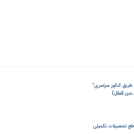
ز طريق كنكور سراسری"
بین الملل)
طع تحصیلات تکمیلی