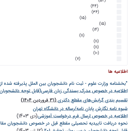
اخبار
(52)
سخنرانیها
(44)
رویدادها
(36)
اخبار و رویداد ها
(15)
اخبار
(15)
روز پروژه
(14)
کارگاه‌های آموزشی
(11)
روز پروژه
(11)
پژوهشی
(11)
رویدادها
(10)
اخبار هوش و رباتیک
(7)
اطلاعیه ها
"بخشنامه وزارت علوم - ثبت نام دانشجويان بين الملل پذيرفته شده ا
اطلاعیه در خصوص مدرک بسندگی زبان فارسی(قابل توجه دانشجویان 
تقسیم بندی گرایش‌های مقطع دکتری
(31 فروردین 1404)
شيوه نامه نگارش پايان نامه/رساله در دانشگاه تهران
اطلاعیه در خصوص ارسال فرم درخواست آموزشی
(دی 1403)
نحوه دریافت تاییدیه تحصیلی مقطع قبل در خصوص دانشجویان مقا
قابل توجه دانشجویان درس روش تحقیق 1و2
(12 تیر 1403)