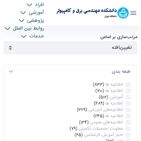
افراد
دانشکده مهندسی برق و کامپیوتر
آموزشی
دانشگاه تهران
پژوهشی
روابط بین الملل
آرشیو اطلاعیه ها - ece- دانشکده مهندسی برق و
خدمات
مرتب‌سازی بر اساس
جذب نیرو
کامپیوتر
طبقه بندی
اطلاعیه ها
(833)
اطلاعیه ها
(710)
آموزشی
(512)
اطلاعیه ها
(489)
اطلاعیه‌های‌ آموزشی
(329)
اطلاعیه ها
(245)
اطلاعیه‌های عمومی
(134)
معاونت تحصیلات تکمیلی
(79)
اخبار آموزش کارشناسی
(65)