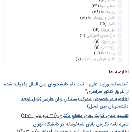
اخبار
(52)
سخنرانیها
(44)
رویدادها
(36)
اخبار و رویداد ها
(15)
اخبار
(15)
روز پروژه
(14)
کارگاه‌های آموزشی
(11)
روز پروژه
(11)
پژوهشی
(11)
رویدادها
(10)
اخبار هوش و رباتیک
(7)
اطلاعیه ها
"بخشنامه وزارت علوم - ثبت نام دانشجويان بين الملل پذيرفته شده
از طريق كنكور سراسری"
اطلاعیه در خصوص مدرک بسندگی زبان فارسی(قابل توجه
دانشجویان بین الملل)
تقسیم بندی گرایش‌های مقطع دکتری
(31 فروردین 1404)
شيوه نامه نگارش پايان نامه/رساله در دانشگاه تهران
اطلاعیه در خصوص ارسال فرم درخواست آموزشی
(دی 1403)