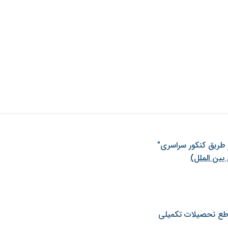
ز طريق كنكور سراسری"
بین الملل)
طع تحصیلات تکمیلی