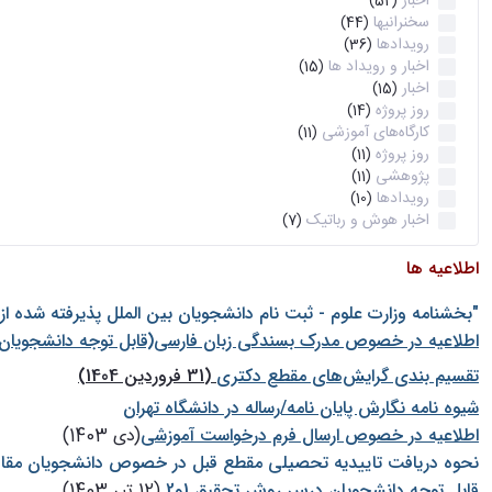
اخبار
(52)
سخنرانیها
(44)
رویدادها
(36)
اخبار و رویداد ها
(15)
اخبار
(15)
روز پروژه
(14)
کارگاه‌های آموزشی
(11)
روز پروژه
(11)
پژوهشی
(11)
رویدادها
(10)
اخبار هوش و رباتیک
(7)
اطلاعیه ها
"بخشنامه وزارت علوم - ثبت نام دانشجويان بين الملل پذيرفته شده ا
اطلاعیه در خصوص مدرک بسندگی زبان فارسی(قابل توجه دانشجویان 
تقسیم بندی گرایش‌های مقطع دکتری
(31 فروردین 1404)
شيوه نامه نگارش پايان نامه/رساله در دانشگاه تهران
اطلاعیه در خصوص ارسال فرم درخواست آموزشی
(دی 1403)
نحوه دریافت تاییدیه تحصیلی مقطع قبل در خصوص دانشجویان مقا
قابل توجه دانشجویان درس روش تحقیق 1و2
(12 تیر 1403)