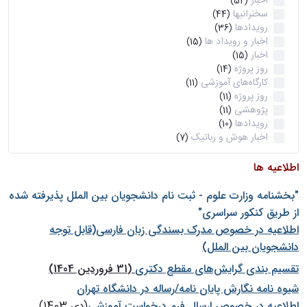
اخبار
(52)
سخنرانیها
(44)
رویدادها
(36)
اخبار و رویداد ها
(15)
اخبار
(15)
روز پروژه
(14)
کارگاه‌های آموزشی
(11)
روز پروژه
(11)
پژوهشی
(11)
رویدادها
(10)
اخبار هوش و رباتیک
(7)
اطلاعیه ها
"بخشنامه وزارت علوم - ثبت نام دانشجويان بين الملل پذيرفته شده
از طريق كنكور سراسری"
اطلاعیه در خصوص مدرک بسندگی زبان فارسی(قابل توجه
دانشجویان بین الملل)
تقسیم بندی گرایش‌های مقطع دکتری
(31 فروردین 1404)
شيوه نامه نگارش پايان نامه/رساله در دانشگاه تهران
اطلاعیه در خصوص ارسال فرم درخواست آموزشی
(دی 1403)