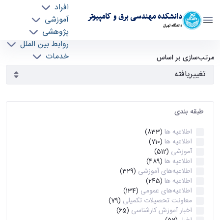
افراد
دانشکده مهندسی برق و کامپیوتر
آموزشی
دانشگاه تهران
پژوهشی
روابط بین الملل
آرشیو اطلاعیه ها - ece- دانشکده مهندسی برق و
خدمات
مرتب‌سازی بر اساس
جذب نیرو
کامپیوتر
طبقه بندی
اطلاعیه ها
(833)
اطلاعیه ها
(710)
آموزشی
(512)
اطلاعیه ها
(489)
اطلاعیه‌های‌ آموزشی
(329)
اطلاعیه ها
(245)
اطلاعیه‌های عمومی
(134)
معاونت تحصیلات تکمیلی
(79)
اخبار آموزش کارشناسی
(65)