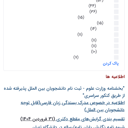
اخبار
(52)
سخنرانیها
(44)
رویدادها
(36)
اخبار و رویداد ها
(15)
اخبار
(15)
روز پروژه
(14)
کارگاه‌های آموزشی
(11)
روز پروژه
(11)
پژوهشی
(11)
رویدادها
(10)
اخبار هوش و رباتیک
(7)
پاک کردن
اطلاعیه ها
"بخشنامه وزارت علوم - ثبت نام دانشجويان بين الملل پذيرفته شده
از طريق كنكور سراسری"
اطلاعیه در خصوص مدرک بسندگی زبان فارسی(قابل توجه
دانشجویان بین الملل)
تقسیم بندی گرایش‌های مقطع دکتری
(31 فروردین 1404)
شيوه نامه نگارش پايان نامه/رساله در دانشگاه تهران