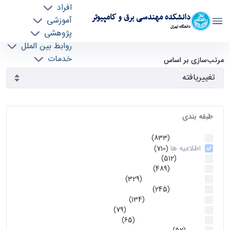
افراد
دانشکده مهندسی برق و کامپیوتر
آموزشی
دانشگاه تهران
پژوهشی
روابط بین الملل
آرشیو اطلاعیه ها - ece- دانشکده مهندسی برق و
خدمات
مرتب‌سازی بر اساس
جذب نیرو
کامپیوتر
طبقه بندی
اطلاعیه ها
(833)
اطلاعیه ها
(710)
آموزشی
(512)
اطلاعیه ها
(489)
اطلاعیه‌های‌ آموزشی
(329)
اطلاعیه ها
(245)
اطلاعیه‌های عمومی
(134)
معاونت تحصیلات تکمیلی
(79)
اخبار آموزش کارشناسی
(65)