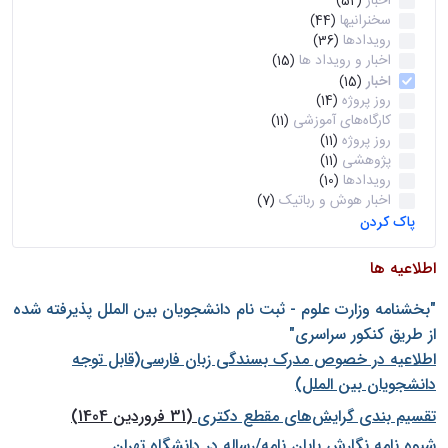
اخبار
(52)
سخنرانیها
(44)
رویدادها
(36)
اخبار و رویداد ها
(15)
اخبار
(15)
روز پروژه
(14)
کارگاه‌های آموزشی
(11)
روز پروژه
(11)
پژوهشی
(11)
رویدادها
(10)
اخبار هوش و رباتیک
(7)
پاک کردن
اطلاعیه ها
"بخشنامه وزارت علوم - ثبت نام دانشجويان بين الملل پذيرفته شده
از طريق كنكور سراسری"
اطلاعیه در خصوص مدرک بسندگی زبان فارسی(قابل توجه
دانشجویان بین الملل)
تقسیم بندی گرایش‌های مقطع دکتری
(31 فروردین 1404)
شيوه نامه نگارش پايان نامه/رساله در دانشگاه تهران