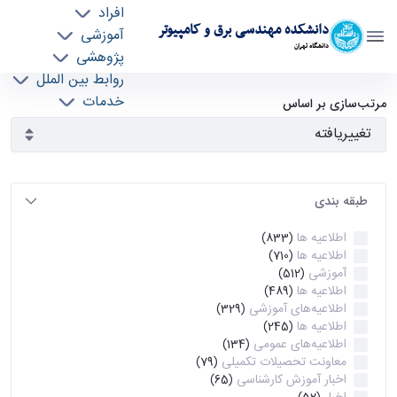
افراد
دانشکده مهندسی برق و کامپیوتر
آموزشی
دانشگاه تهران
پژوهشی
روابط بین الملل
آرشیو اطلاعیه ها - ece- دانشکده مهندسی برق و
خدمات
مرتب‌سازی بر اساس
جذب نیرو
کامپیوتر
طبقه بندی
اطلاعیه ها
(833)
اطلاعیه ها
(710)
آموزشی
(512)
اطلاعیه ها
(489)
اطلاعیه‌های‌ آموزشی
(329)
اطلاعیه ها
(245)
اطلاعیه‌های عمومی
(134)
معاونت تحصیلات تکمیلی
(79)
اخبار آموزش کارشناسی
(65)