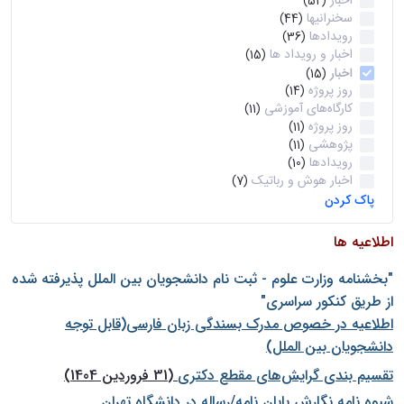
اخبار
(52)
سخنرانیها
(44)
رویدادها
(36)
اخبار و رویداد ها
(15)
اخبار
(15)
روز پروژه
(14)
کارگاه‌های آموزشی
(11)
روز پروژه
(11)
پژوهشی
(11)
رویدادها
(10)
اخبار هوش و رباتیک
(7)
پاک کردن
اطلاعیه ها
"بخشنامه وزارت علوم - ثبت نام دانشجويان بين الملل پذيرفته شده
از طريق كنكور سراسری"
اطلاعیه در خصوص مدرک بسندگی زبان فارسی(قابل توجه
دانشجویان بین الملل)
تقسیم بندی گرایش‌های مقطع دکتری
(31 فروردین 1404)
شيوه نامه نگارش پايان نامه/رساله در دانشگاه تهران