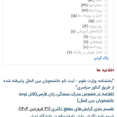
اخبار
(52)
سخنرانیها
(44)
رویدادها
(36)
اخبار و رویداد ها
(15)
اخبار
(15)
روز پروژه
(14)
کارگاه‌های آموزشی
(11)
روز پروژه
(11)
پژوهشی
(11)
رویدادها
(10)
اخبار هوش و رباتیک
(7)
پاک کردن
اطلاعیه ها
"بخشنامه وزارت علوم - ثبت نام دانشجويان بين الملل پذيرفته شده
از طريق كنكور سراسری"
اطلاعیه در خصوص مدرک بسندگی زبان فارسی(قابل توجه
دانشجویان بین الملل)
تقسیم بندی گرایش‌های مقطع دکتری
(31 فروردین 1404)
شيوه نامه نگارش پايان نامه/رساله در دانشگاه تهران