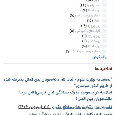
اخبار
(52)
سخنرانیها
(44)
رویدادها
(36)
اخبار و رویداد ها
(15)
اخبار
(15)
روز پروژه
(14)
کارگاه‌های آموزشی
(11)
روز پروژه
(11)
پژوهشی
(11)
رویدادها
(10)
اخبار هوش و رباتیک
(7)
پاک کردن
اطلاعیه ها
"بخشنامه وزارت علوم - ثبت نام دانشجويان بين الملل پذيرفته شده
از طريق كنكور سراسری"
اطلاعیه در خصوص مدرک بسندگی زبان فارسی(قابل توجه
دانشجویان بین الملل)
تقسیم بندی گرایش‌های مقطع دکتری
(31 فروردین 1404)
شيوه نامه نگارش پايان نامه/رساله در دانشگاه تهران