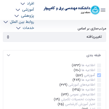
افراد
دانشکده مهندسی برق و کامپیوتر
آموزشی
دانشگاه تهران
پژوهشی
روابط بین الملل
آرشیو اطلاعیه ها - ece- دانشکده مهندسی برق و
خدمات
مرتب‌سازی بر اساس
جذب نیرو
کامپیوتر
طبقه بندی
اطلاعیه ها
(833)
اطلاعیه ها
(710)
آموزشی
(512)
اطلاعیه ها
(489)
اطلاعیه‌های‌ آموزشی
(329)
اطلاعیه ها
(245)
اطلاعیه‌های عمومی
(134)
معاونت تحصیلات تکمیلی
(79)
اخبار آموزش کارشناسی
(65)