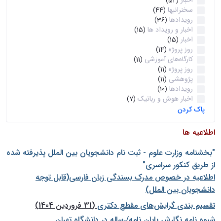
اخبار
(52)
سخنرانیها
(44)
رویدادها
(36)
اخبار و رویداد ها
(15)
اخبار
(15)
روز پروژه
(14)
کارگاه‌های آموزشی
(11)
روز پروژه
(11)
پژوهشی
(11)
رویدادها
(10)
اخبار هوش و رباتیک
(7)
پاک کردن
اطلاعیه ها
"بخشنامه وزارت علوم - ثبت نام دانشجويان بين الملل پذيرفته شده
از طريق كنكور سراسری"
اطلاعیه در خصوص مدرک بسندگی زبان فارسی(قابل توجه
دانشجویان بین الملل)
تقسیم بندی گرایش‌های مقطع دکتری
(31 فروردین 1404)
شيوه نامه نگارش پايان نامه/رساله در دانشگاه تهران