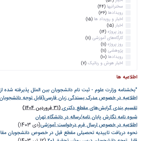
اخبار
(52)
سخنرانیها
(44)
رویدادها
(36)
اخبار و رویداد ها
(15)
اخبار
(15)
روز پروژه
(14)
کارگاه‌های آموزشی
(11)
روز پروژه
(11)
پژوهشی
(11)
رویدادها
(10)
اخبار هوش و رباتیک
(7)
اطلاعیه ها
"بخشنامه وزارت علوم - ثبت نام دانشجويان بين الملل پذيرفته شده ا
اطلاعیه در خصوص مدرک بسندگی زبان فارسی(قابل توجه دانشجویان 
تقسیم بندی گرایش‌های مقطع دکتری
(31 فروردین 1404)
شيوه نامه نگارش پايان نامه/رساله در دانشگاه تهران
اطلاعیه در خصوص ارسال فرم درخواست آموزشی
(دی 1403)
نحوه دریافت تاییدیه تحصیلی مقطع قبل در خصوص دانشجویان مقا
قابل توجه دانشجویان درس روش تحقیق 1و2
(12 تیر 1403)