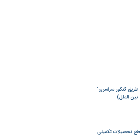
ز طريق كنكور سراسری"
بین الملل)
طع تحصیلات تکمیلی