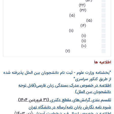
اخبار
(52)
سخنرانیها
(44)
رویدادها
(36)
اخبار و رویداد ها
(15)
اخبار
(15)
روز پروژه
(14)
کارگاه‌های آموزشی
(11)
روز پروژه
(11)
پژوهشی
(11)
رویدادها
(10)
اخبار هوش و رباتیک
(7)
اطلاعیه ها
"بخشنامه وزارت علوم - ثبت نام دانشجويان بين الملل پذيرفته شده
از طريق كنكور سراسری"
اطلاعیه در خصوص مدرک بسندگی زبان فارسی(قابل توجه
دانشجویان بین الملل)
تقسیم بندی گرایش‌های مقطع دکتری
(31 فروردین 1404)
شيوه نامه نگارش پايان نامه/رساله در دانشگاه تهران
اطلاعیه در خصوص ارسال فرم درخواست آموزشی
(دی 1403)