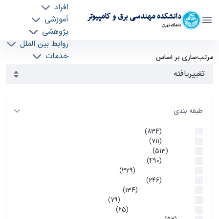
افراد
دانشکده مهندسی برق و کامپیوتر
آموزشی
دانشگاه تهران
پژوهشی
روابط بین الملل
آرشیو اطلاعیه ها - ece- دانشکده مهندسی برق و
خدمات
مرتب‌سازی بر اساس
جذب نیرو
کامپیوتر
طبقه بندی
اطلاعیه ها
(834)
اطلاعیه ها
(711)
آموزشی
(513)
اطلاعیه ها
(490)
اطلاعیه‌های‌ آموزشی
(329)
اطلاعیه ها
(246)
اطلاعیه‌های عمومی
(134)
معاونت تحصیلات تکمیلی
(79)
اخبار آموزش کارشناسی
(65)