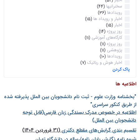
اخبار
(52)
سخنرانیها
(44)
رویدادها
(36)
اخبار و رویداد ها
(15)
اخبار
(15)
روز پروژه
(14)
کارگاه‌های آموزشی
(11)
روز پروژه
(11)
پژوهشی
(11)
رویدادها
(10)
اخبار هوش و رباتیک
(7)
پاک کردن
اطلاعیه ها
"بخشنامه وزارت علوم - ثبت نام دانشجويان بين الملل پذيرفته شده
از طريق كنكور سراسری"
اطلاعیه در خصوص مدرک بسندگی زبان فارسی(قابل توجه
دانشجویان بین الملل)
تقسیم بندی گرایش‌های مقطع دکتری
(31 فروردین 1404)
شيوه نامه نگارش پايان نامه/رساله در دانشگاه تهران