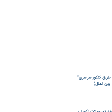
ز طريق كنكور سراسری"
بین الملل)
طع تحصیلات تکمیلی