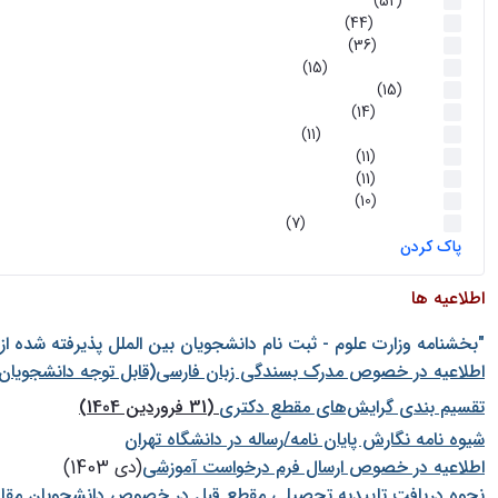
اخبار
(52)
سخنرانیها
(44)
رویدادها
(36)
اخبار و رویداد ها
(15)
اخبار
(15)
روز پروژه
(14)
کارگاه‌های آموزشی
(11)
روز پروژه
(11)
پژوهشی
(11)
رویدادها
(10)
اخبار هوش و رباتیک
(7)
پاک کردن
اطلاعیه ها
"بخشنامه وزارت علوم - ثبت نام دانشجويان بين الملل پذيرفته شده ا
اطلاعیه در خصوص مدرک بسندگی زبان فارسی(قابل توجه دانشجویان 
تقسیم بندی گرایش‌های مقطع دکتری
(31 فروردین 1404)
شيوه نامه نگارش پايان نامه/رساله در دانشگاه تهران
اطلاعیه در خصوص ارسال فرم درخواست آموزشی
(دی 1403)
نحوه دریافت تاییدیه تحصیلی مقطع قبل در خصوص دانشجویان مقا