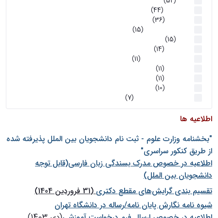
اخبار
(52)
سخنرانیها
(44)
رویدادها
(36)
اخبار و رویداد ها
(15)
اخبار
(15)
روز پروژه
(14)
کارگاه‌های آموزشی
(11)
روز پروژه
(11)
پژوهشی
(11)
رویدادها
(10)
اخبار هوش و رباتیک
(7)
اطلاعیه ها
"بخشنامه وزارت علوم - ثبت نام دانشجويان بين الملل پذيرفته شده
از طريق كنكور سراسری"
اطلاعیه در خصوص مدرک بسندگی زبان فارسی(قابل توجه
دانشجویان بین الملل)
تقسیم بندی گرایش‌های مقطع دکتری
(31 فروردین 1404)
شيوه نامه نگارش پايان نامه/رساله در دانشگاه تهران
اطلاعیه در خصوص ارسال فرم درخواست آموزشی
(دی 1403)