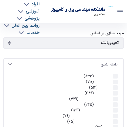
افراد
دانشکده مهندسی برق و کامپیوتر
آموزشی
دانشگاه تهران
پژوهشی
روابط بین الملل
آرشیو اطلاعیه ها - ece- دانشکده مهندسی برق و
خدمات
مرتب‌سازی بر اساس
جذب نیرو
کامپیوتر
طبقه بندی
اطلاعیه ها
(833)
اطلاعیه ها
(710)
آموزشی
(512)
اطلاعیه ها
(489)
اطلاعیه‌های‌ آموزشی
(329)
اطلاعیه ها
(245)
اطلاعیه‌های عمومی
(134)
معاونت تحصیلات تکمیلی
(79)
اخبار آموزش کارشناسی
(65)