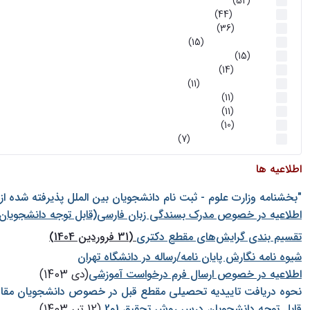
اخبار
(52)
سخنرانیها
(44)
رویدادها
(36)
اخبار و رویداد ها
(15)
اخبار
(15)
روز پروژه
(14)
کارگاه‌های آموزشی
(11)
روز پروژه
(11)
پژوهشی
(11)
رویدادها
(10)
اخبار هوش و رباتیک
(7)
اطلاعیه ها
"بخشنامه وزارت علوم - ثبت نام دانشجويان بين الملل پذيرفته شده ا
اطلاعیه در خصوص مدرک بسندگی زبان فارسی(قابل توجه دانشجویان 
تقسیم بندی گرایش‌های مقطع دکتری
(31 فروردین 1404)
شيوه نامه نگارش پايان نامه/رساله در دانشگاه تهران
اطلاعیه در خصوص ارسال فرم درخواست آموزشی
(دی 1403)
نحوه دریافت تاییدیه تحصیلی مقطع قبل در خصوص دانشجویان مقا
قابل توجه دانشجویان درس روش تحقیق 1و2
(12 تیر 1403)