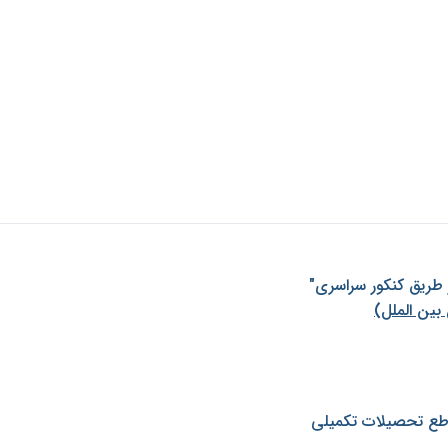
ز طريق كنكور سراسری"
بین الملل)
طع تحصیلات تکمیلی