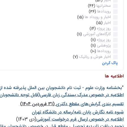
اخبار
(52)
سخنرانیها
(44)
رویدادها
(36)
اخبار و رویداد ها
(15)
اخبار
(15)
روز پروژه
(14)
کارگاه‌های آموزشی
(11)
روز پروژه
(11)
پژوهشی
(11)
رویدادها
(10)
اخبار هوش و رباتیک
(7)
پاک کردن
اطلاعیه ها
"بخشنامه وزارت علوم - ثبت نام دانشجويان بين الملل پذيرفته شده ا
اطلاعیه در خصوص مدرک بسندگی زبان فارسی(قابل توجه دانشجویان 
تقسیم بندی گرایش‌های مقطع دکتری
(31 فروردین 1404)
شيوه نامه نگارش پايان نامه/رساله در دانشگاه تهران
اطلاعیه در خصوص ارسال فرم درخواست آموزشی
(دی 1403)
نحوه دریافت تاییدیه تحصیلی مقطع قبل در خصوص دانشجویان مقا