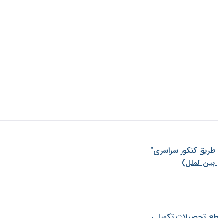
ز طريق كنكور سراسری"
بین الملل)
طع تحصیلات تکمیلی