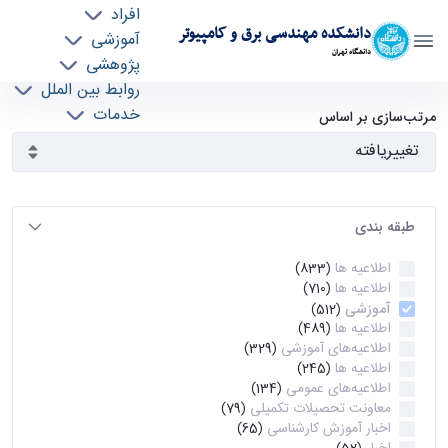
افراد
دانشکده مهندسی برق و کامپیوتر
آموزشی
دانشگاه تهران
پژوهشی
روابط بین الملل
آرشیو اطلاعیه ها - ece- دانشکده مهندسی برق و
خدمات
مرتب‌سازی بر اساس
جذب نیرو
کامپیوتر
طبقه بندی
اطلاعیه ها
(833)
اطلاعیه ها
(710)
آموزشی
(512)
اطلاعیه ها
(489)
اطلاعیه‌های‌ آموزشی
(329)
اطلاعیه ها
(245)
اطلاعیه‌های عمومی
(134)
معاونت تحصیلات تکمیلی
(79)
اخبار آموزش کارشناسی
(65)