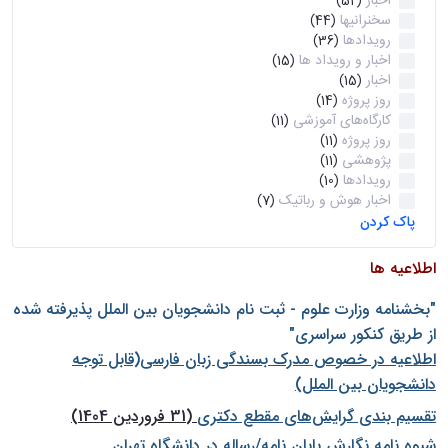
اخبار
(52)
سخنرانیها
(44)
رویدادها
(36)
اخبار و رویداد ها
(15)
اخبار
(15)
روز پروژه
(14)
کارگاه‌های آموزشی
(11)
روز پروژه
(11)
پژوهشی
(11)
رویدادها
(10)
اخبار هوش و رباتیک
(7)
پاک کردن
اطلاعیه ها
"بخشنامه وزارت علوم - ثبت نام دانشجويان بين الملل پذيرفته شده
از طريق كنكور سراسری"
اطلاعیه در خصوص مدرک بسندگی زبان فارسی(قابل توجه
دانشجویان بین الملل)
تقسیم بندی گرایش‌های مقطع دکتری
(31 فروردین 1404)
شيوه نامه نگارش پايان نامه/رساله در دانشگاه تهران