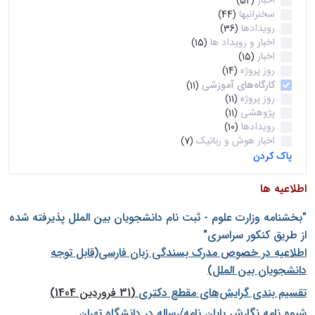
اخبار
(52)
سخنرانیها
(44)
رویدادها
(36)
اخبار و رویداد ها
(15)
اخبار
(15)
روز پروژه
(14)
کارگاه‌های آموزشی
(11)
روز پروژه
(11)
پژوهشی
(11)
رویدادها
(10)
اخبار هوش و رباتیک
(7)
پاک کردن
اطلاعیه ها
"بخشنامه وزارت علوم - ثبت نام دانشجويان بين الملل پذيرفته شده
از طريق كنكور سراسری"
اطلاعیه در خصوص مدرک بسندگی زبان فارسی(قابل توجه
دانشجویان بین الملل)
تقسیم بندی گرایش‌های مقطع دکتری
(31 فروردین 1404)
شيوه نامه نگارش پايان نامه/رساله در دانشگاه تهران