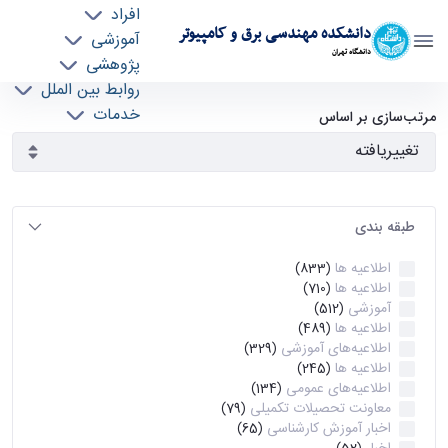
افراد
دانشکده مهندسی برق و کامپیوتر
آموزشی
دانشگاه تهران
پژوهشی
روابط بین الملل
آرشیو اطلاعیه ها - ece- دانشکده مهندسی برق و
خدمات
مرتب‌سازی بر اساس
جذب نیرو
کامپیوتر
طبقه بندی
اطلاعیه ها
(833)
اطلاعیه ها
(710)
آموزشی
(512)
اطلاعیه ها
(489)
اطلاعیه‌های‌ آموزشی
(329)
اطلاعیه ها
(245)
اطلاعیه‌های عمومی
(134)
معاونت تحصیلات تکمیلی
(79)
اخبار آموزش کارشناسی
(65)