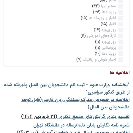
اخبار
(52)
سخنرانیها
(44)
رویدادها
(36)
اخبار و رویداد ها
(15)
اخبار
(15)
روز پروژه
(14)
کارگاه‌های آموزشی
(11)
روز پروژه
(11)
پژوهشی
(11)
رویدادها
(10)
اخبار هوش و رباتیک
(7)
اطلاعیه ها
"بخشنامه وزارت علوم - ثبت نام دانشجويان بين الملل پذيرفته شده
از طريق كنكور سراسری"
اطلاعیه در خصوص مدرک بسندگی زبان فارسی(قابل توجه
دانشجویان بین الملل)
تقسیم بندی گرایش‌های مقطع دکتری
(31 فروردین 1404)
شيوه نامه نگارش پايان نامه/رساله در دانشگاه تهران
اطلاعیه در خصوص ارسال فرم درخواست آموزشی
(دی 1403)