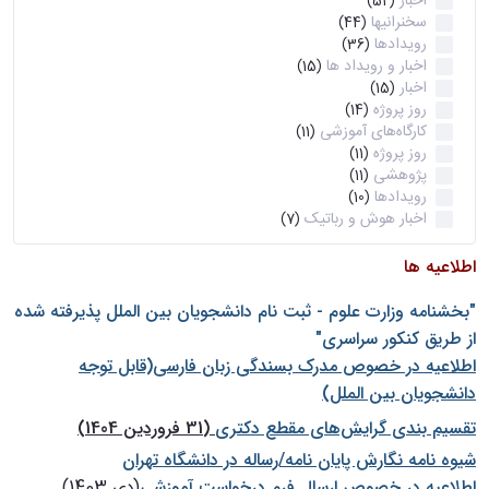
اخبار
(52)
سخنرانیها
(44)
رویدادها
(36)
اخبار و رویداد ها
(15)
اخبار
(15)
روز پروژه
(14)
کارگاه‌های آموزشی
(11)
روز پروژه
(11)
پژوهشی
(11)
رویدادها
(10)
اخبار هوش و رباتیک
(7)
اطلاعیه ها
"بخشنامه وزارت علوم - ثبت نام دانشجويان بين الملل پذيرفته شده
از طريق كنكور سراسری"
اطلاعیه در خصوص مدرک بسندگی زبان فارسی(قابل توجه
دانشجویان بین الملل)
تقسیم بندی گرایش‌های مقطع دکتری
(31 فروردین 1404)
شيوه نامه نگارش پايان نامه/رساله در دانشگاه تهران
اطلاعیه در خصوص ارسال فرم درخواست آموزشی
(دی 1403)