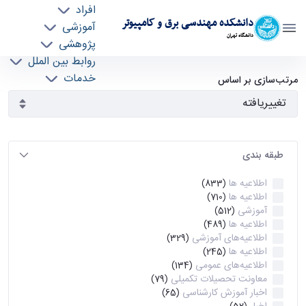
افراد
دانشکده مهندسی برق و کامپیوتر
آموزشی
دانشگاه تهران
پژوهشی
روابط بین الملل
آرشیو اطلاعیه ها - ece- دانشکده مهندسی برق و
خدمات
مرتب‌سازی بر اساس
جذب نیرو
کامپیوتر
طبقه بندی
اطلاعیه ها
(833)
اطلاعیه ها
(710)
آموزشی
(512)
اطلاعیه ها
(489)
اطلاعیه‌های‌ آموزشی
(329)
اطلاعیه ها
(245)
اطلاعیه‌های عمومی
(134)
معاونت تحصیلات تکمیلی
(79)
اخبار آموزش کارشناسی
(65)