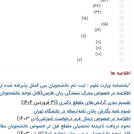
اخبار
(52)
سخنرانیها
(44)
رویدادها
(36)
اخبار و رویداد ها
(15)
اخبار
(15)
روز پروژه
(14)
کارگاه‌های آموزشی
(11)
روز پروژه
(11)
پژوهشی
(11)
رویدادها
(10)
اخبار هوش و رباتیک
(7)
اطلاعیه ها
"بخشنامه وزارت علوم - ثبت نام دانشجويان بين الملل پذيرفته شده ا
اطلاعیه در خصوص مدرک بسندگی زبان فارسی(قابل توجه دانشجویان 
تقسیم بندی گرایش‌های مقطع دکتری
(31 فروردین 1404)
شيوه نامه نگارش پايان نامه/رساله در دانشگاه تهران
اطلاعیه در خصوص ارسال فرم درخواست آموزشی
(دی 1403)
نحوه دریافت تاییدیه تحصیلی مقطع قبل در خصوص دانشجویان مقا
قابل توجه دانشجویان درس روش تحقیق 1و2
(12 تیر 1403)