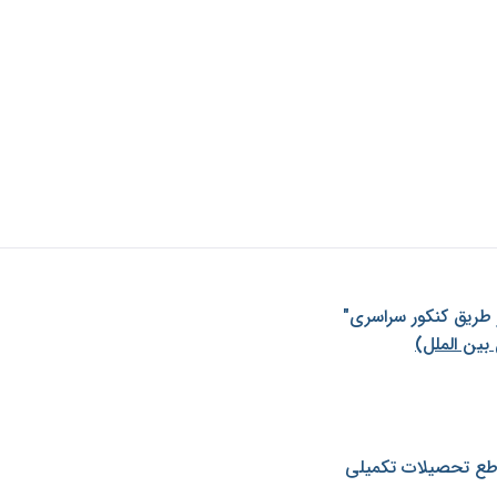
ز طريق كنكور سراسری"
بین الملل)
طع تحصیلات تکمیلی