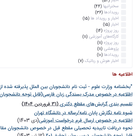
اخبار
(52)
سخنرانیها
(44)
رویدادها
(36)
اخبار و رویداد ها
(15)
اخبار
(15)
روز پروژه
(14)
کارگاه‌های آموزشی
(11)
روز پروژه
(11)
پژوهشی
(11)
رویدادها
(10)
اخبار هوش و رباتیک
(7)
اطلاعیه ها
"بخشنامه وزارت علوم - ثبت نام دانشجويان بين الملل پذيرفته شده ا
اطلاعیه در خصوص مدرک بسندگی زبان فارسی(قابل توجه دانشجویان 
تقسیم بندی گرایش‌های مقطع دکتری
(31 فروردین 1404)
شيوه نامه نگارش پايان نامه/رساله در دانشگاه تهران
اطلاعیه در خصوص ارسال فرم درخواست آموزشی
(دی 1403)
نحوه دریافت تاییدیه تحصیلی مقطع قبل در خصوص دانشجویان مقا
قابل توجه دانشجویان درس روش تحقیق 1و2
(12 تیر 1403)