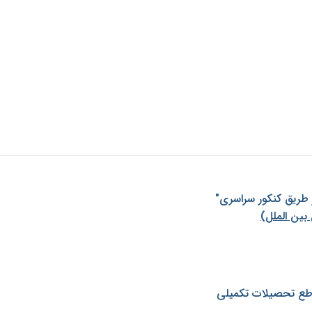
ز طريق كنكور سراسری"
بین الملل)
طع تحصیلات تکمیلی