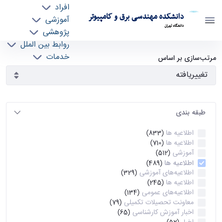
افراد
دانشکده مهندسی برق و کامپیوتر
آموزشی
دانشگاه تهران
پژوهشی
روابط بین الملل
آرشیو اطلاعیه ها - ece- دانشکده مهندسی برق و
خدمات
مرتب‌سازی بر اساس
جذب نیرو
کامپیوتر
طبقه بندی
اطلاعیه ها
(833)
اطلاعیه ها
(710)
آموزشی
(512)
اطلاعیه ها
(489)
اطلاعیه‌های‌ آموزشی
(329)
اطلاعیه ها
(245)
اطلاعیه‌های عمومی
(134)
معاونت تحصیلات تکمیلی
(79)
اخبار آموزش کارشناسی
(65)