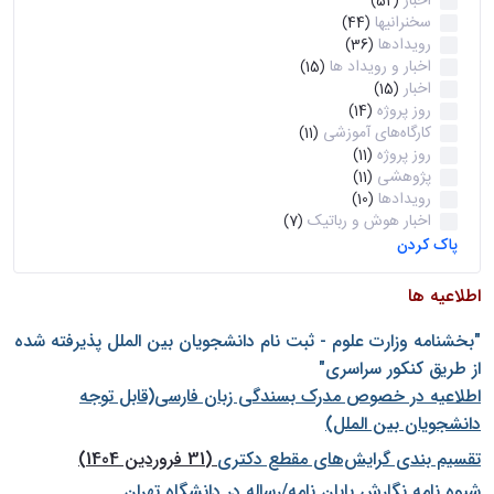
اخبار
(52)
سخنرانیها
(44)
رویدادها
(36)
اخبار و رویداد ها
(15)
اخبار
(15)
روز پروژه
(14)
کارگاه‌های آموزشی
(11)
روز پروژه
(11)
پژوهشی
(11)
رویدادها
(10)
اخبار هوش و رباتیک
(7)
پاک کردن
اطلاعیه ها
"بخشنامه وزارت علوم - ثبت نام دانشجويان بين الملل پذيرفته شده
از طريق كنكور سراسری"
اطلاعیه در خصوص مدرک بسندگی زبان فارسی(قابل توجه
دانشجویان بین الملل)
تقسیم بندی گرایش‌های مقطع دکتری
(31 فروردین 1404)
شيوه نامه نگارش پايان نامه/رساله در دانشگاه تهران