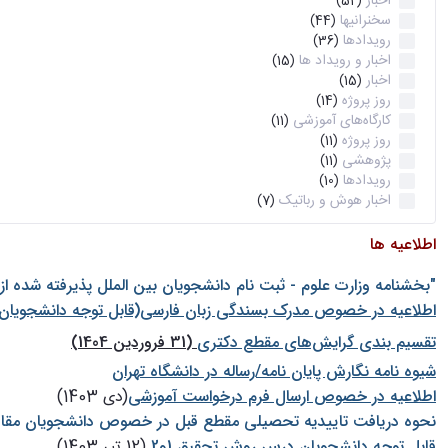
اخبار
(52)
سخنرانیها
(44)
رویدادها
(36)
اخبار و رویداد ها
(15)
اخبار
(15)
روز پروژه
(14)
کارگاه‌های آموزشی
(11)
روز پروژه
(11)
پژوهشی
(11)
رویدادها
(10)
اخبار هوش و رباتیک
(7)
اطلاعیه ها
"بخشنامه وزارت علوم - ثبت نام دانشجويان بين الملل پذيرفته شده ا
اطلاعیه در خصوص مدرک بسندگی زبان فارسی(قابل توجه دانشجویان 
تقسیم بندی گرایش‌های مقطع دکتری
(31 فروردین 1404)
شيوه نامه نگارش پايان نامه/رساله در دانشگاه تهران
اطلاعیه در خصوص ارسال فرم درخواست آموزشی
(دی 1403)
نحوه دریافت تاییدیه تحصیلی مقطع قبل در خصوص دانشجویان مقا
قابل توجه دانشجویان درس روش تحقیق 1و2
(12 تیر 1403)