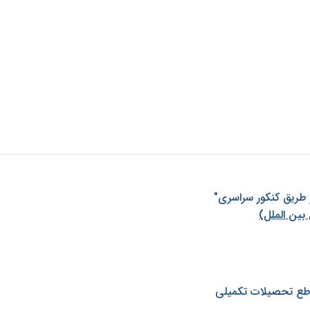
ز طريق كنكور سراسری"
بین الملل)
طع تحصیلات تکمیلی