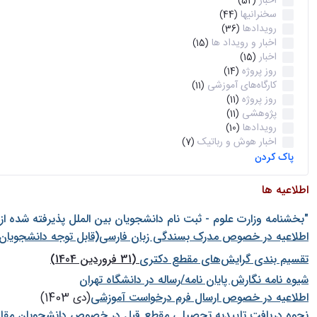
اخبار
(52)
سخنرانیها
(44)
رویدادها
(36)
اخبار و رویداد ها
(15)
اخبار
(15)
روز پروژه
(14)
کارگاه‌های آموزشی
(11)
روز پروژه
(11)
پژوهشی
(11)
رویدادها
(10)
اخبار هوش و رباتیک
(7)
پاک کردن
اطلاعیه ها
"بخشنامه وزارت علوم - ثبت نام دانشجويان بين الملل پذيرفته شده ا
اطلاعیه در خصوص مدرک بسندگی زبان فارسی(قابل توجه دانشجویان 
تقسیم بندی گرایش‌های مقطع دکتری
(31 فروردین 1404)
شيوه نامه نگارش پايان نامه/رساله در دانشگاه تهران
اطلاعیه در خصوص ارسال فرم درخواست آموزشی
(دی 1403)
نحوه دریافت تاییدیه تحصیلی مقطع قبل در خصوص دانشجویان مقا