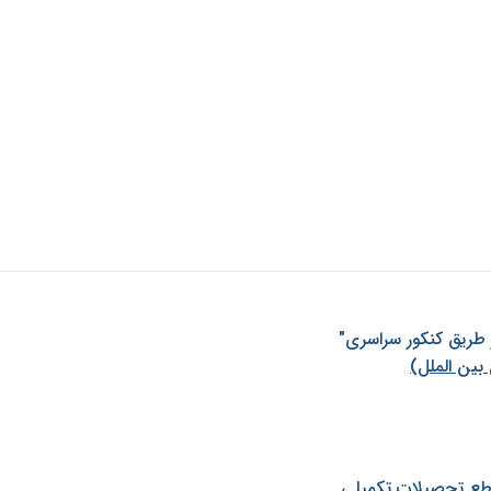
ز طريق كنكور سراسری"
بین الملل)
طع تحصیلات تکمیلی