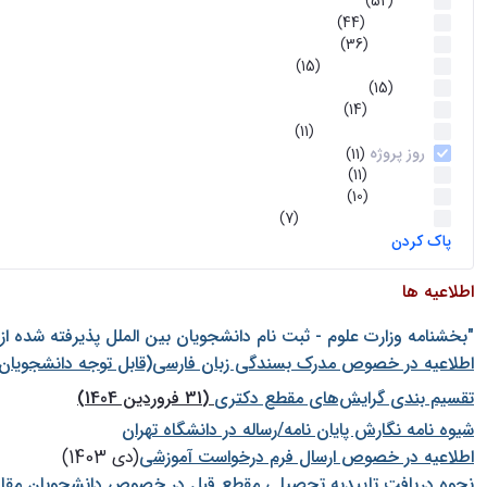
اخبار
(52)
سخنرانیها
(44)
رویدادها
(36)
اخبار و رویداد ها
(15)
اخبار
(15)
روز پروژه
(14)
کارگاه‌های آموزشی
(11)
روز پروژه
(11)
پژوهشی
(11)
رویدادها
(10)
اخبار هوش و رباتیک
(7)
پاک کردن
اطلاعیه ها
"بخشنامه وزارت علوم - ثبت نام دانشجويان بين الملل پذيرفته شده ا
اطلاعیه در خصوص مدرک بسندگی زبان فارسی(قابل توجه دانشجویان 
تقسیم بندی گرایش‌های مقطع دکتری
(31 فروردین 1404)
شيوه نامه نگارش پايان نامه/رساله در دانشگاه تهران
اطلاعیه در خصوص ارسال فرم درخواست آموزشی
(دی 1403)
نحوه دریافت تاییدیه تحصیلی مقطع قبل در خصوص دانشجویان مقا