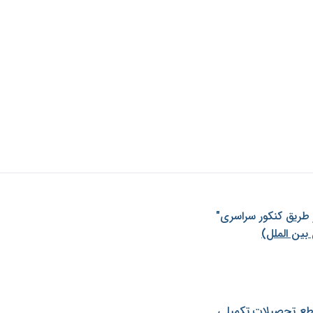
ز طريق كنكور سراسری"
بین الملل)
طع تحصیلات تکمیلی