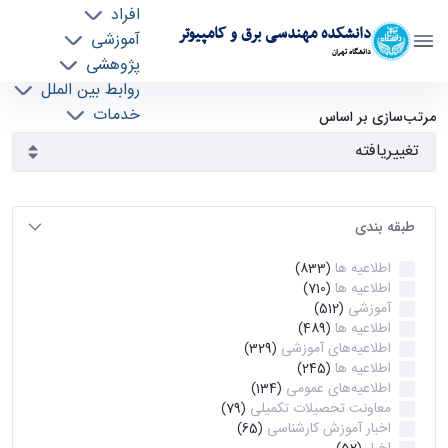
افراد
دانشکده مهندسی برق و کامپیوتر
آموزشی
دانشگاه تهران
پژوهشی
روابط بین الملل
آرشیو اطلاعیه ها - ece- دانشکده مهندسی برق و
خدمات
مرتب‌سازی بر اساس
جذب نیرو
کامپیوتر
طبقه بندی
اطلاعیه ها
(833)
اطلاعیه ها
(710)
آموزشی
(512)
اطلاعیه ها
(489)
اطلاعیه‌های‌ آموزشی
(329)
اطلاعیه ها
(245)
اطلاعیه‌های عمومی
(134)
معاونت تحصیلات تکمیلی
(79)
اخبار آموزش کارشناسی
(65)