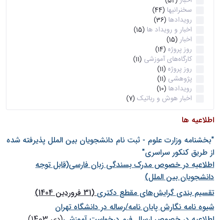
اخبار
(52)
سخنرانیها
(44)
رویدادها
(36)
اخبار و رویداد ها
(15)
اخبار
(15)
روز پروژه
(14)
کارگاه‌های آموزشی
(11)
روز پروژه
(11)
پژوهشی
(11)
رویدادها
(10)
اخبار هوش و رباتیک
(7)
اطلاعیه ها
"بخشنامه وزارت علوم - ثبت نام دانشجويان بين الملل پذيرفته شده
از طريق كنكور سراسری"
اطلاعیه در خصوص مدرک بسندگی زبان فارسی(قابل توجه
دانشجویان بین الملل)
تقسیم بندی گرایش‌های مقطع دکتری
(31 فروردین 1404)
شيوه نامه نگارش پايان نامه/رساله در دانشگاه تهران
اطلاعیه در خصوص ارسال فرم درخواست آموزشی
(دی 1403)