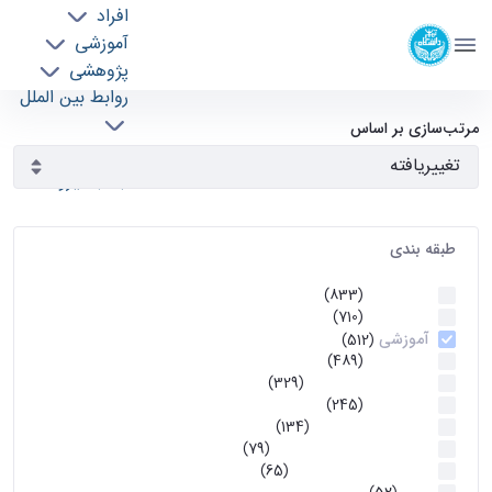
افراد
دانشکده مهندسی برق و کامپیوتر
آموزشی
دانشگاه تهران
پژوهشی
روابط بین الملل
آرشیو اطلاعیه ها - ece- دانشکده مهندسی برق و
خدمات
مرتب‌سازی بر اساس
جذب نیرو
کامپیوتر
طبقه بندی
اطلاعیه ها
(833)
اطلاعیه ها
(710)
آموزشی
(512)
اطلاعیه ها
(489)
اطلاعیه‌های‌ آموزشی
(329)
اطلاعیه ها
(245)
اطلاعیه‌های عمومی
(134)
معاونت تحصیلات تکمیلی
(79)
اخبار آموزش کارشناسی
(65)