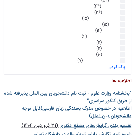
اخبار
(52)
سخنرانیها
(44)
رویدادها
(36)
اخبار و رویداد ها
(15)
اخبار
(15)
روز پروژه
(14)
کارگاه‌های آموزشی
(11)
روز پروژه
(11)
پژوهشی
(11)
رویدادها
(10)
اخبار هوش و رباتیک
(7)
پاک کردن
اطلاعیه ها
"بخشنامه وزارت علوم - ثبت نام دانشجويان بين الملل پذيرفته شده
از طريق كنكور سراسری"
اطلاعیه در خصوص مدرک بسندگی زبان فارسی(قابل توجه
دانشجویان بین الملل)
تقسیم بندی گرایش‌های مقطع دکتری
(31 فروردین 1404)
شيوه نامه نگارش پايان نامه/رساله در دانشگاه تهران