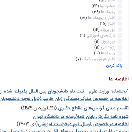
اخبار
(52)
سخنرانیها
(44)
رویدادها
(36)
اخبار و رویداد ها
(15)
اخبار
(15)
روز پروژه
(14)
کارگاه‌های آموزشی
(11)
روز پروژه
(11)
پژوهشی
(11)
رویدادها
(10)
اخبار هوش و رباتیک
(7)
پاک کردن
اطلاعیه ها
"بخشنامه وزارت علوم - ثبت نام دانشجويان بين الملل پذيرفته شده ا
اطلاعیه در خصوص مدرک بسندگی زبان فارسی(قابل توجه دانشجویان 
تقسیم بندی گرایش‌های مقطع دکتری
(31 فروردین 1404)
شيوه نامه نگارش پايان نامه/رساله در دانشگاه تهران
اطلاعیه در خصوص ارسال فرم درخواست آموزشی
(دی 1403)
نحوه دریافت تاییدیه تحصیلی مقطع قبل در خصوص دانشجویان مقا