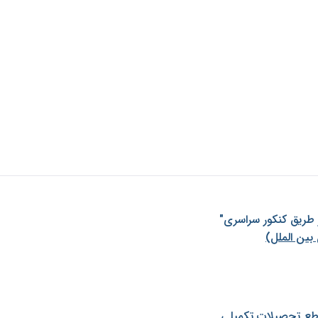
ز طريق كنكور سراسری"
بین الملل)
طع تحصیلات تکمیلی