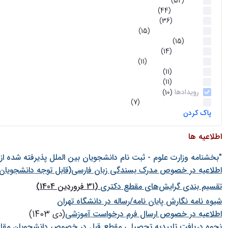
اخبار
(52)
سخنرانیها
(44)
رویدادها
(36)
اخبار و رویداد ها
(15)
اخبار
(15)
روز پروژه
(14)
کارگاه‌های آموزشی
(11)
روز پروژه
(11)
پژوهشی
(11)
رویدادها
(10)
اخبار هوش و رباتیک
(7)
پاک کردن
اطلاعیه ها
"بخشنامه وزارت علوم - ثبت نام دانشجويان بين الملل پذيرفته شده ا
اطلاعیه در خصوص مدرک بسندگی زبان فارسی(قابل توجه دانشجویان 
تقسیم بندی گرایش‌های مقطع دکتری
(31 فروردین 1404)
شيوه نامه نگارش پايان نامه/رساله در دانشگاه تهران
اطلاعیه در خصوص ارسال فرم درخواست آموزشی
(دی 1403)
نحوه دریافت تاییدیه تحصیلی مقطع قبل در خصوص دانشجویان مقا