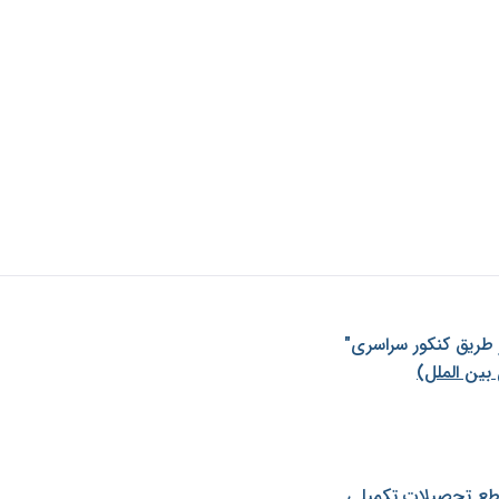
ز طريق كنكور سراسری"
بین الملل)
طع تحصیلات تکمیلی