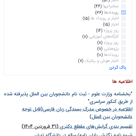
اخبار
(52)
سخنرانیها
(44)
رویدادها
(36)
اخبار و رویداد ها
(15)
اخبار
(15)
روز پروژه
(14)
کارگاه‌های آموزشی
(11)
روز پروژه
(11)
پژوهشی
(11)
رویدادها
(10)
اخبار هوش و رباتیک
(7)
پاک کردن
اطلاعیه ها
"بخشنامه وزارت علوم - ثبت نام دانشجويان بين الملل پذيرفته شده
از طريق كنكور سراسری"
اطلاعیه در خصوص مدرک بسندگی زبان فارسی(قابل توجه
دانشجویان بین الملل)
تقسیم بندی گرایش‌های مقطع دکتری
(31 فروردین 1404)
شيوه نامه نگارش پايان نامه/رساله در دانشگاه تهران