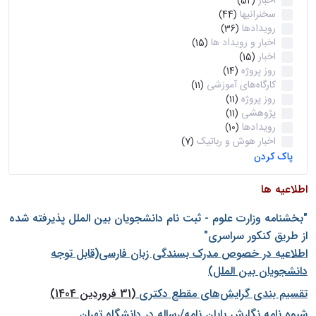
اخبار
(52)
سخنرانیها
(44)
رویدادها
(36)
اخبار و رویداد ها
(15)
اخبار
(15)
روز پروژه
(14)
کارگاه‌های آموزشی
(11)
روز پروژه
(11)
پژوهشی
(11)
رویدادها
(10)
اخبار هوش و رباتیک
(7)
پاک کردن
اطلاعیه ها
"بخشنامه وزارت علوم - ثبت نام دانشجويان بين الملل پذيرفته شده
از طريق كنكور سراسری"
اطلاعیه در خصوص مدرک بسندگی زبان فارسی(قابل توجه
دانشجویان بین الملل)
تقسیم بندی گرایش‌های مقطع دکتری
(31 فروردین 1404)
شيوه نامه نگارش پايان نامه/رساله در دانشگاه تهران