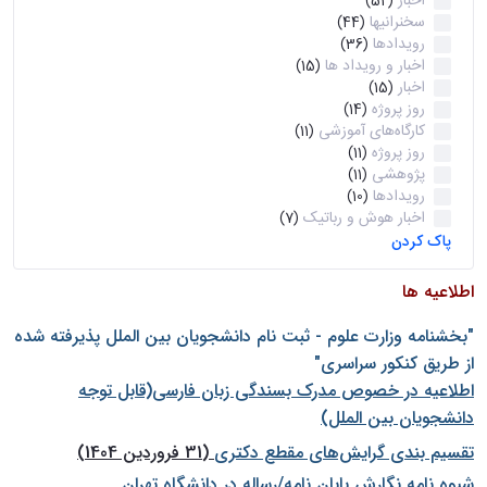
اخبار
(52)
سخنرانیها
(44)
رویدادها
(36)
اخبار و رویداد ها
(15)
اخبار
(15)
روز پروژه
(14)
کارگاه‌های آموزشی
(11)
روز پروژه
(11)
پژوهشی
(11)
رویدادها
(10)
اخبار هوش و رباتیک
(7)
پاک کردن
اطلاعیه ها
"بخشنامه وزارت علوم - ثبت نام دانشجويان بين الملل پذيرفته شده
از طريق كنكور سراسری"
اطلاعیه در خصوص مدرک بسندگی زبان فارسی(قابل توجه
دانشجویان بین الملل)
تقسیم بندی گرایش‌های مقطع دکتری
(31 فروردین 1404)
شيوه نامه نگارش پايان نامه/رساله در دانشگاه تهران