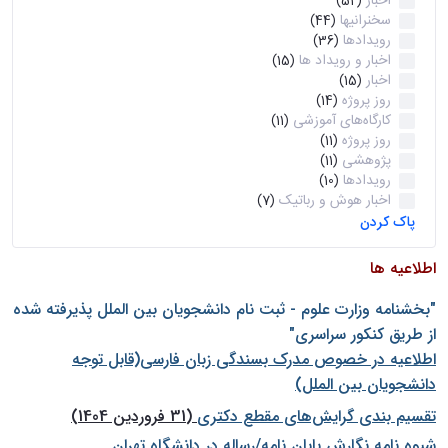
اخبار
(52)
سخنرانیها
(44)
رویدادها
(36)
اخبار و رویداد ها
(15)
اخبار
(15)
روز پروژه
(14)
کارگاه‌های آموزشی
(11)
روز پروژه
(11)
پژوهشی
(11)
رویدادها
(10)
اخبار هوش و رباتیک
(7)
پاک کردن
اطلاعیه ها
"بخشنامه وزارت علوم - ثبت نام دانشجويان بين الملل پذيرفته شده
از طريق كنكور سراسری"
اطلاعیه در خصوص مدرک بسندگی زبان فارسی(قابل توجه
دانشجویان بین الملل)
تقسیم بندی گرایش‌های مقطع دکتری
(31 فروردین 1404)
شيوه نامه نگارش پايان نامه/رساله در دانشگاه تهران