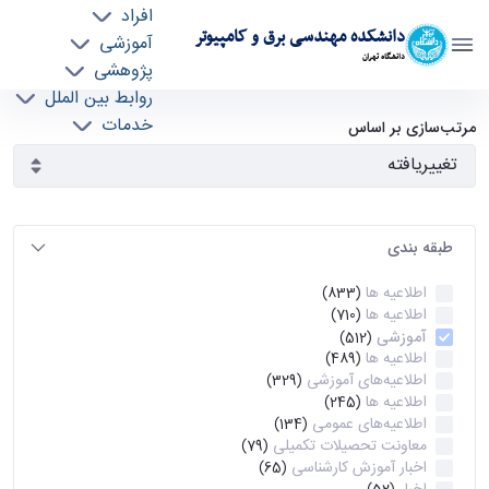
افراد
دانشکده مهندسی برق و کامپیوتر
آموزشی
دانشگاه تهران
پژوهشی
روابط بین الملل
آرشیو اطلاعیه ها - ece- دانشکده مهندسی برق و
خدمات
مرتب‌سازی بر اساس
جذب نیرو
کامپیوتر
طبقه بندی
اطلاعیه ها
(833)
اطلاعیه ها
(710)
آموزشی
(512)
اطلاعیه ها
(489)
اطلاعیه‌های‌ آموزشی
(329)
اطلاعیه ها
(245)
اطلاعیه‌های عمومی
(134)
معاونت تحصیلات تکمیلی
(79)
اخبار آموزش کارشناسی
(65)