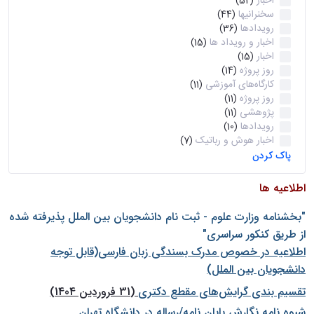
اخبار
(52)
سخنرانیها
(44)
رویدادها
(36)
اخبار و رویداد ها
(15)
اخبار
(15)
روز پروژه
(14)
کارگاه‌های آموزشی
(11)
روز پروژه
(11)
پژوهشی
(11)
رویدادها
(10)
اخبار هوش و رباتیک
(7)
پاک کردن
اطلاعیه ها
"بخشنامه وزارت علوم - ثبت نام دانشجويان بين الملل پذيرفته شده
از طريق كنكور سراسری"
اطلاعیه در خصوص مدرک بسندگی زبان فارسی(قابل توجه
دانشجویان بین الملل)
تقسیم بندی گرایش‌های مقطع دکتری
(31 فروردین 1404)
شيوه نامه نگارش پايان نامه/رساله در دانشگاه تهران