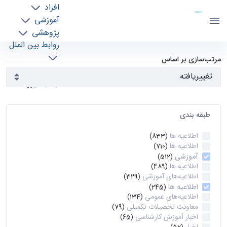
افراد
دانشکده مهندسی برق و کامپیوتر
آموزشی
دانشگاه تهران
پژوهشی
روابط بین الملل
آرشیو اطلاعیه ها - ece- دانشکده مهندسی برق و
خدمات
مرتب‌سازی بر اساس
جذب نیرو
کامپیوتر
طبقه بندی
اطلاعیه ها
(833)
اطلاعیه ها
(710)
آموزشی
(512)
اطلاعیه ها
(489)
اطلاعیه‌های‌ آموزشی
(329)
اطلاعیه ها
(245)
اطلاعیه‌های عمومی
(134)
معاونت تحصیلات تکمیلی
(79)
اخبار آموزش کارشناسی
(65)