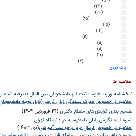
اخبار
(52)
سخنرانیها
(44)
رویدادها
(36)
اخبار و رویداد ها
(15)
اخبار
(15)
روز پروژه
(14)
کارگاه‌های آموزشی
(11)
روز پروژه
(11)
پژوهشی
(11)
رویدادها
(10)
اخبار هوش و رباتیک
(7)
پاک کردن
اطلاعیه ها
"بخشنامه وزارت علوم - ثبت نام دانشجويان بين الملل پذيرفته شده ا
اطلاعیه در خصوص مدرک بسندگی زبان فارسی(قابل توجه دانشجویان 
تقسیم بندی گرایش‌های مقطع دکتری
(31 فروردین 1404)
شيوه نامه نگارش پايان نامه/رساله در دانشگاه تهران
اطلاعیه در خصوص ارسال فرم درخواست آموزشی
(دی 1403)
نحوه دریافت تاییدیه تحصیلی مقطع قبل در خصوص دانشجویان مقا