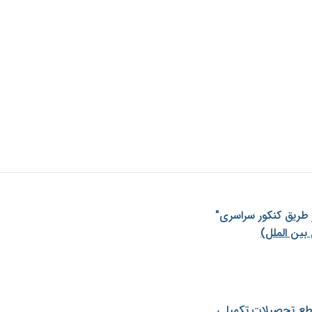
ز طريق كنكور سراسری"
بین الملل)
طع تحصیلات تکمیلی