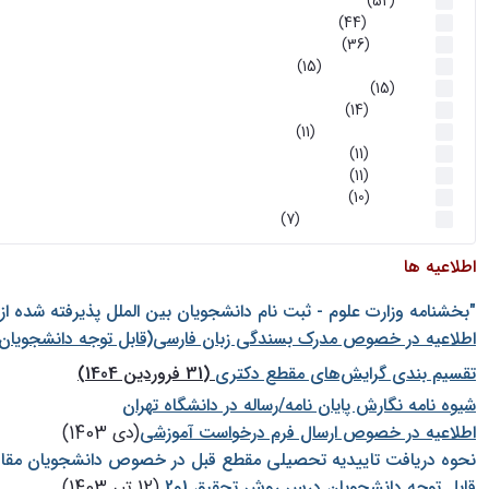
اخبار
(52)
سخنرانیها
(44)
رویدادها
(36)
اخبار و رویداد ها
(15)
اخبار
(15)
روز پروژه
(14)
کارگاه‌های آموزشی
(11)
روز پروژه
(11)
پژوهشی
(11)
رویدادها
(10)
اخبار هوش و رباتیک
(7)
اطلاعیه ها
"بخشنامه وزارت علوم - ثبت نام دانشجويان بين الملل پذيرفته شده ا
اطلاعیه در خصوص مدرک بسندگی زبان فارسی(قابل توجه دانشجویان 
تقسیم بندی گرایش‌های مقطع دکتری
(31 فروردین 1404)
شيوه نامه نگارش پايان نامه/رساله در دانشگاه تهران
اطلاعیه در خصوص ارسال فرم درخواست آموزشی
(دی 1403)
نحوه دریافت تاییدیه تحصیلی مقطع قبل در خصوص دانشجویان مقا
قابل توجه دانشجویان درس روش تحقیق 1و2
(12 تیر 1403)