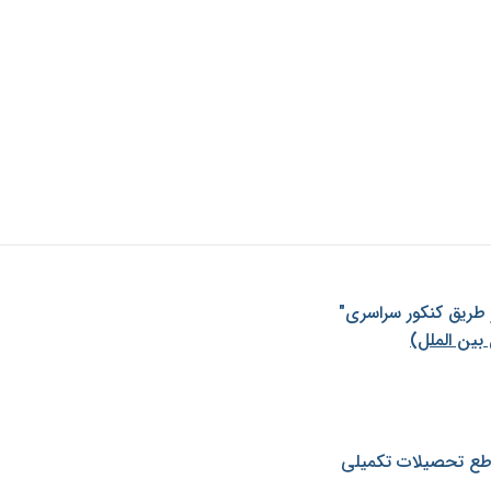
ز طريق كنكور سراسری"
بین الملل)
طع تحصیلات تکمیلی