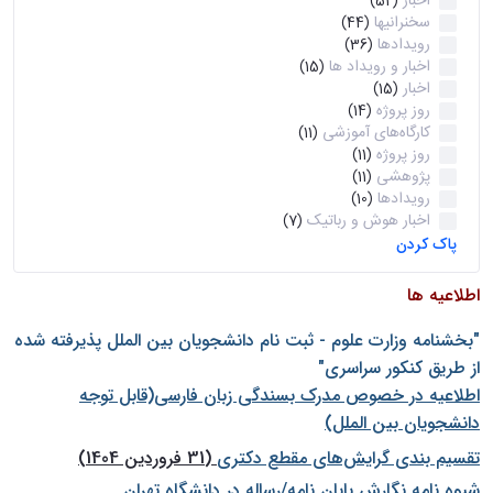
اخبار
(52)
سخنرانیها
(44)
رویدادها
(36)
اخبار و رویداد ها
(15)
اخبار
(15)
روز پروژه
(14)
کارگاه‌های آموزشی
(11)
روز پروژه
(11)
پژوهشی
(11)
رویدادها
(10)
اخبار هوش و رباتیک
(7)
پاک کردن
اطلاعیه ها
"بخشنامه وزارت علوم - ثبت نام دانشجويان بين الملل پذيرفته شده
از طريق كنكور سراسری"
اطلاعیه در خصوص مدرک بسندگی زبان فارسی(قابل توجه
دانشجویان بین الملل)
تقسیم بندی گرایش‌های مقطع دکتری
(31 فروردین 1404)
شيوه نامه نگارش پايان نامه/رساله در دانشگاه تهران