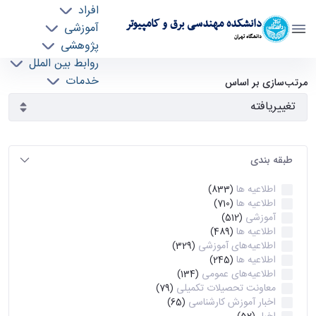
افراد
دانشکده مهندسی برق و کامپیوتر
آموزشی
دانشگاه تهران
پژوهشی
روابط بین الملل
آرشیو اطلاعیه ها - ece- دانشکده مهندسی برق و
خدمات
مرتب‌سازی بر اساس
جذب نیرو
کامپیوتر
طبقه بندی
اطلاعیه ها
(833)
اطلاعیه ها
(710)
آموزشی
(512)
اطلاعیه ها
(489)
اطلاعیه‌های‌ آموزشی
(329)
اطلاعیه ها
(245)
اطلاعیه‌های عمومی
(134)
معاونت تحصیلات تکمیلی
(79)
اخبار آموزش کارشناسی
(65)