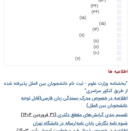
اخبار
(52)
سخنرانیها
(44)
رویدادها
(36)
اخبار و رویداد ها
(15)
اخبار
(15)
روز پروژه
(14)
کارگاه‌های آموزشی
(11)
روز پروژه
(11)
پژوهشی
(11)
رویدادها
(10)
اخبار هوش و رباتیک
(7)
اطلاعیه ها
"بخشنامه وزارت علوم - ثبت نام دانشجويان بين الملل پذيرفته شده
از طريق كنكور سراسری"
اطلاعیه در خصوص مدرک بسندگی زبان فارسی(قابل توجه
دانشجویان بین الملل)
تقسیم بندی گرایش‌های مقطع دکتری
(31 فروردین 1404)
شيوه نامه نگارش پايان نامه/رساله در دانشگاه تهران
اطلاعیه در خصوص ارسال فرم درخواست آموزشی
(دی 1403)