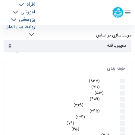
افراد
دانشکده مهندسی برق و کامپیوتر
آموزشی
دانشگاه تهران
پژوهشی
روابط بین الملل
آرشیو اطلاعیه ها - ece- دانشکده مهندسی برق و
خدمات
مرتب‌سازی بر اساس
جذب نیرو
کامپیوتر
طبقه بندی
اطلاعیه ها
(833)
اطلاعیه ها
(710)
آموزشی
(512)
اطلاعیه ها
(489)
اطلاعیه‌های‌ آموزشی
(329)
اطلاعیه ها
(245)
اطلاعیه‌های عمومی
(134)
معاونت تحصیلات تکمیلی
(79)
اخبار آموزش کارشناسی
(65)