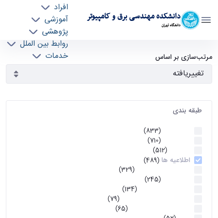
افراد
دانشکده مهندسی برق و کامپیوتر
آموزشی
دانشگاه تهران
پژوهشی
روابط بین الملل
آرشیو اطلاعیه ها - ece- دانشکده مهندسی برق و
خدمات
مرتب‌سازی بر اساس
جذب نیرو
کامپیوتر
طبقه بندی
اطلاعیه ها
(833)
اطلاعیه ها
(710)
آموزشی
(512)
اطلاعیه ها
(489)
اطلاعیه‌های‌ آموزشی
(329)
اطلاعیه ها
(245)
اطلاعیه‌های عمومی
(134)
معاونت تحصیلات تکمیلی
(79)
اخبار آموزش کارشناسی
(65)