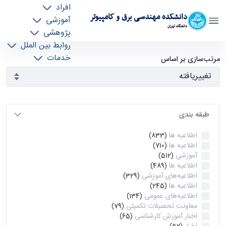
افراد
دانشکده مهندسی برق و کامپیوتر
آموزشی
دانشگاه تهران
پژوهشی
روابط بین الملل
آرشیو اطلاعیه ها - ece- دانشکده مهندسی برق و
خدمات
مرتب‌سازی بر اساس
جذب نیرو
کامپیوتر
طبقه بندی
اطلاعیه ها
(833)
اطلاعیه ها
(710)
آموزشی
(512)
اطلاعیه ها
(489)
اطلاعیه‌های‌ آموزشی
(329)
اطلاعیه ها
(245)
اطلاعیه‌های عمومی
(134)
معاونت تحصیلات تکمیلی
(79)
اخبار آموزش کارشناسی
(65)