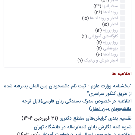
اخبار
(52)
سخنرانیها
(44)
رویدادها
(36)
اخبار و رویداد ها
(15)
اخبار
(15)
روز پروژه
(14)
کارگاه‌های آموزشی
(11)
روز پروژه
(11)
پژوهشی
(11)
رویدادها
(10)
اخبار هوش و رباتیک
(7)
اطلاعیه ها
"بخشنامه وزارت علوم - ثبت نام دانشجويان بين الملل پذيرفته شده
از طريق كنكور سراسری"
اطلاعیه در خصوص مدرک بسندگی زبان فارسی(قابل توجه
دانشجویان بین الملل)
تقسیم بندی گرایش‌های مقطع دکتری
(31 فروردین 1404)
شيوه نامه نگارش پايان نامه/رساله در دانشگاه تهران
اطلاعیه در خصوص ارسال فرم درخواست آموزشی
(دی 1403)