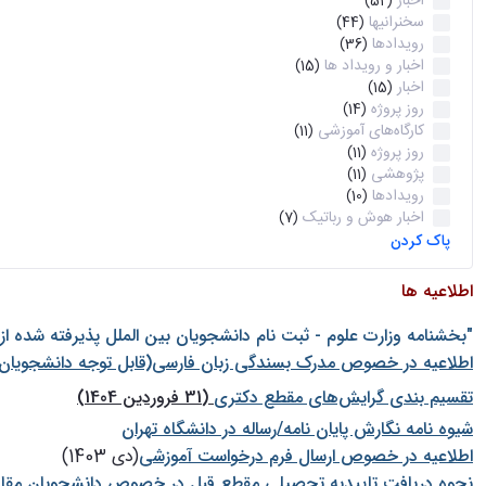
اخبار
(52)
سخنرانیها
(44)
رویدادها
(36)
اخبار و رویداد ها
(15)
اخبار
(15)
روز پروژه
(14)
کارگاه‌های آموزشی
(11)
روز پروژه
(11)
پژوهشی
(11)
رویدادها
(10)
اخبار هوش و رباتیک
(7)
پاک کردن
اطلاعیه ها
"بخشنامه وزارت علوم - ثبت نام دانشجويان بين الملل پذيرفته شده ا
اطلاعیه در خصوص مدرک بسندگی زبان فارسی(قابل توجه دانشجویان 
تقسیم بندی گرایش‌های مقطع دکتری
(31 فروردین 1404)
شيوه نامه نگارش پايان نامه/رساله در دانشگاه تهران
اطلاعیه در خصوص ارسال فرم درخواست آموزشی
(دی 1403)
نحوه دریافت تاییدیه تحصیلی مقطع قبل در خصوص دانشجویان مقا