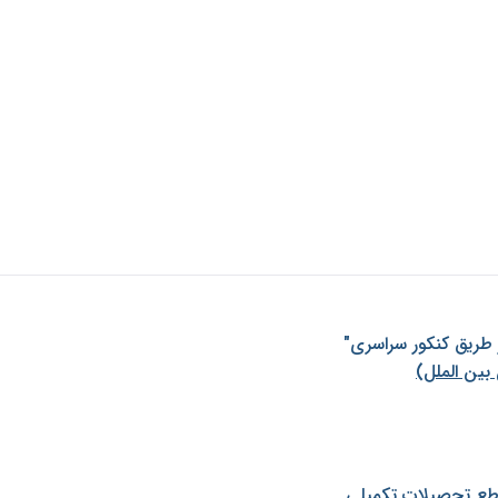
ز طريق كنكور سراسری"
بین الملل)
طع تحصیلات تکمیلی