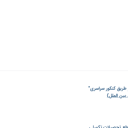
ز طريق كنكور سراسری"
بین الملل)
طع تحصیلات تکمیلی