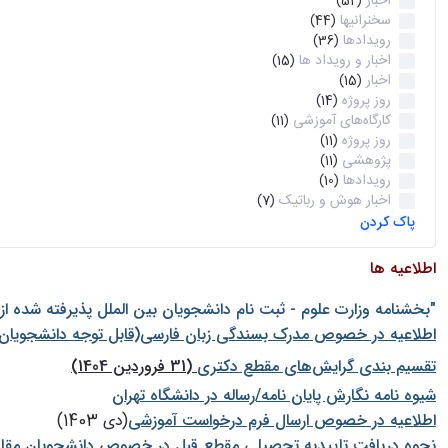
اخبار
(52)
سخنرانیها
(44)
رویدادها
(36)
اخبار و رویداد ها
(15)
اخبار
(15)
روز پروژه
(14)
کارگاه‌های آموزشی
(11)
روز پروژه
(11)
پژوهشی
(11)
رویدادها
(10)
اخبار هوش و رباتیک
(7)
پاک کردن
اطلاعیه ها
"بخشنامه وزارت علوم - ثبت نام دانشجويان بين الملل پذيرفته شده ا
اطلاعیه در خصوص مدرک بسندگی زبان فارسی(قابل توجه دانشجویان 
تقسیم بندی گرایش‌های مقطع دکتری
(31 فروردین 1404)
شيوه نامه نگارش پايان نامه/رساله در دانشگاه تهران
اطلاعیه در خصوص ارسال فرم درخواست آموزشی
(دی 1403)
نحوه دریافت تاییدیه تحصیلی مقطع قبل در خصوص دانشجویان مقا