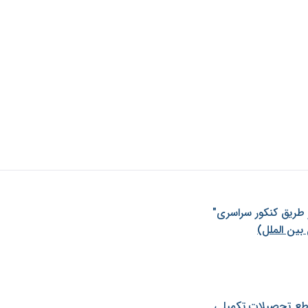
ز طريق كنكور سراسری"
بین الملل)
طع تحصیلات تکمیلی