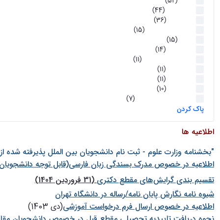
اخبار
(52)
سخنرانیها
(44)
رویدادها
(36)
اخبار و رویداد ها
(15)
اخبار
(15)
روز پروژه
(14)
کارگاه‌های آموزشی
(11)
روز پروژه
(11)
پژوهشی
(11)
رویدادها
(10)
اخبار هوش و رباتیک
(7)
پاک کردن
اطلاعیه ها
"بخشنامه وزارت علوم - ثبت نام دانشجويان بين الملل پذيرفته شده ا
اطلاعیه در خصوص مدرک بسندگی زبان فارسی(قابل توجه دانشجویان 
تقسیم بندی گرایش‌های مقطع دکتری
(31 فروردین 1404)
شيوه نامه نگارش پايان نامه/رساله در دانشگاه تهران
اطلاعیه در خصوص ارسال فرم درخواست آموزشی
(دی 1403)
نحوه دریافت تاییدیه تحصیلی مقطع قبل در خصوص دانشجویان مقا