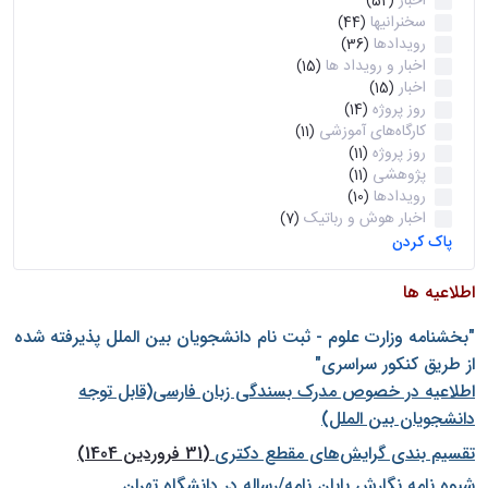
اخبار
(52)
سخنرانیها
(44)
رویدادها
(36)
اخبار و رویداد ها
(15)
اخبار
(15)
روز پروژه
(14)
کارگاه‌های آموزشی
(11)
روز پروژه
(11)
پژوهشی
(11)
رویدادها
(10)
اخبار هوش و رباتیک
(7)
پاک کردن
اطلاعیه ها
"بخشنامه وزارت علوم - ثبت نام دانشجويان بين الملل پذيرفته شده
از طريق كنكور سراسری"
اطلاعیه در خصوص مدرک بسندگی زبان فارسی(قابل توجه
دانشجویان بین الملل)
تقسیم بندی گرایش‌های مقطع دکتری
(31 فروردین 1404)
شيوه نامه نگارش پايان نامه/رساله در دانشگاه تهران