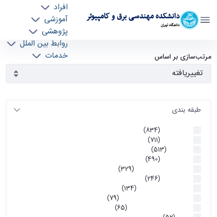
افراد
دانشکده مهندسی برق و کامپیوتر
آموزشی
دانشگاه تهران
پژوهشی
روابط بین الملل
آرشیو اطلاعیه ها - ece- دانشکده مهندسی برق و
خدمات
مرتب‌سازی بر اساس
جذب نیرو
کامپیوتر
طبقه بندی
اطلاعیه ها
(834)
اطلاعیه ها
(711)
آموزشی
(513)
اطلاعیه ها
(490)
اطلاعیه‌های‌ آموزشی
(329)
اطلاعیه ها
(246)
اطلاعیه‌های عمومی
(134)
معاونت تحصیلات تکمیلی
(79)
اخبار آموزش کارشناسی
(65)