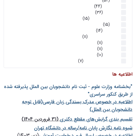
اخبار
(52)
سخنرانیها
(44)
رویدادها
(36)
اخبار و رویداد ها
(15)
اخبار
(15)
روز پروژه
(14)
کارگاه‌های آموزشی
(11)
روز پروژه
(11)
پژوهشی
(11)
رویدادها
(10)
اخبار هوش و رباتیک
(7)
اطلاعیه ها
"بخشنامه وزارت علوم - ثبت نام دانشجويان بين الملل پذيرفته شده
از طريق كنكور سراسری"
اطلاعیه در خصوص مدرک بسندگی زبان فارسی(قابل توجه
دانشجویان بین الملل)
تقسیم بندی گرایش‌های مقطع دکتری
(31 فروردین 1404)
شيوه نامه نگارش پايان نامه/رساله در دانشگاه تهران
اطلاعیه در خصوص ارسال فرم درخواست آموزشی
(دی 1403)