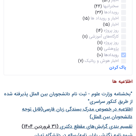
اخبار
(52)
سخنرانیها
(44)
رویدادها
(36)
اخبار و رویداد ها
(15)
اخبار
(15)
روز پروژه
(14)
کارگاه‌های آموزشی
(11)
روز پروژه
(11)
پژوهشی
(11)
رویدادها
(10)
اخبار هوش و رباتیک
(7)
پاک کردن
اطلاعیه ها
"بخشنامه وزارت علوم - ثبت نام دانشجويان بين الملل پذيرفته شده
از طريق كنكور سراسری"
اطلاعیه در خصوص مدرک بسندگی زبان فارسی(قابل توجه
دانشجویان بین الملل)
تقسیم بندی گرایش‌های مقطع دکتری
(31 فروردین 1404)
شيوه نامه نگارش پايان نامه/رساله در دانشگاه تهران