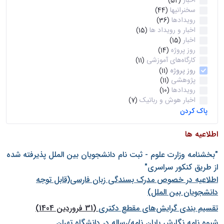
اخبار
(52)
سخنرانیها
(44)
رویدادها
(36)
اخبار و رویداد ها
(15)
اخبار
(15)
روز پروژه
(14)
کارگاه‌های آموزشی
(11)
روز پروژه
(11)
پژوهشی
(11)
رویدادها
(10)
اخبار هوش و رباتیک
(7)
پاک کردن
اطلاعیه ها
"بخشنامه وزارت علوم - ثبت نام دانشجويان بين الملل پذيرفته شده
از طريق كنكور سراسری"
اطلاعیه در خصوص مدرک بسندگی زبان فارسی(قابل توجه
دانشجویان بین الملل)
تقسیم بندی گرایش‌های مقطع دکتری
(31 فروردین 1404)
شيوه نامه نگارش پايان نامه/رساله در دانشگاه تهران